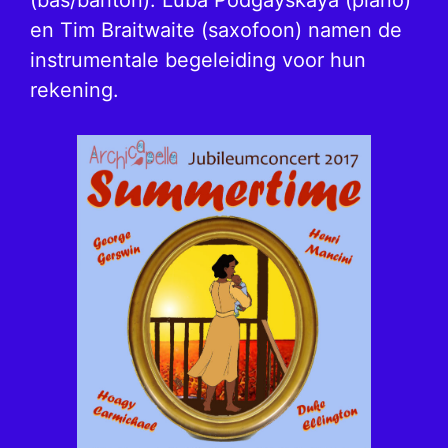
en Tim Braitwaite (saxofoon) namen de
instrumentale begeleiding voor hun
rekening.